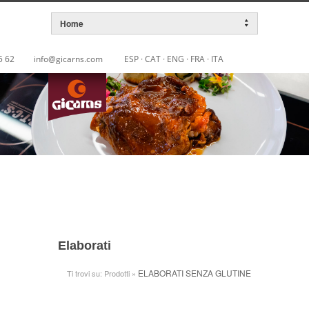
5 62
info@gicarns.com
ESP
·
CAT
·
ENG
·
FRA
·
ITA
Elaborati
ELABORATI SENZA GLUTINE
Ti trovi su: Prodotti »